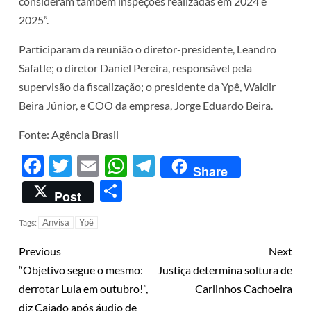
consideram também inspeções realizadas em 2024 e
2025”.
Participaram da reunião o diretor-presidente, Leandro
Safatle; o diretor Daniel Pereira, responsável pela
supervisão da fiscalização; o presidente da Ypê, Waldir
Beira Júnior, e COO da empresa, Jorge Eduardo Beira.
Fonte: Agência Brasil
Facebook
Twitter
Email
WhatsApp
Telegram
Share
Share
Post
Anvisa
Ypê
Tags:
Previous
Next
“Objetivo segue o mesmo:
Justiça determina soltura de
derrotar Lula em outubro!”,
Carlinhos Cachoeira
diz Caiado após áudio de