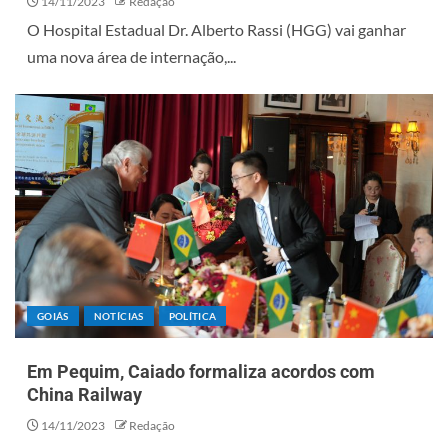
14/11/2023
Redação
O Hospital Estadual Dr. Alberto Rassi (HGG) vai ganhar
uma nova área de internação,...
GOIÁS
NOTÍCIAS
POLÍTICA
Em Pequim, Caiado formaliza acordos com
China Railway
14/11/2023
Redação