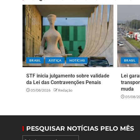
BRASIL
JUSTIÇA
NOTÍCIAS
BRASIL
STF inicia julgamento sobre validade
Lei gara
da Lei das Contravenções Penais
transpor
muda
05/08/2026
Redação
05/08/2
PESQUISAR NOTÍCIAS PELO MÊS