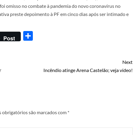
o foi omisso no combate à pandemia do novo coronavírus no
iva preste depoimento à PF em cinco dias após ser intimado e
Share
Post
Next
r
Incêndio atinge Arena Castelão; veja vídeo!
 obrigatórios são marcados com
*