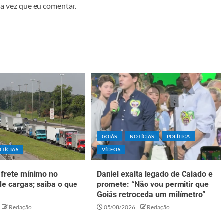
a vez que eu comentar.
GOIÁS
NOTÍCIAS
POLÍTICA
TÍCIAS
VÍDEOS
 frete mínimo no
Daniel exalta legado de Caiado e
de cargas; saiba o que
promete: “Não vou permitir que
Goiás retroceda um milímetro”
Redação
05/08/2026
Redação