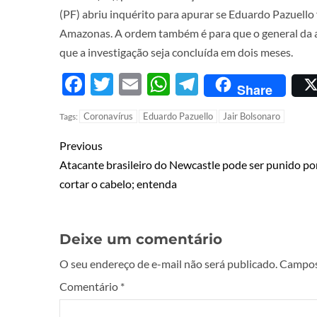
(PF) abriu inquérito para apurar se Eduardo Pazuell
Amazonas. A ordem também é para que o general da at
que a investigação seja concluída em dois meses.
Facebook
Twitter
Email
WhatsApp
Telegram
Share
Coronavírus
Eduardo Pazuello
Jair Bolsonaro
Tags:
Previous
Atacante brasileiro do Newcastle pode ser punido po
cortar o cabelo; entenda
Deixe um comentário
O seu endereço de e-mail não será publicado.
Campos
Comentário
*