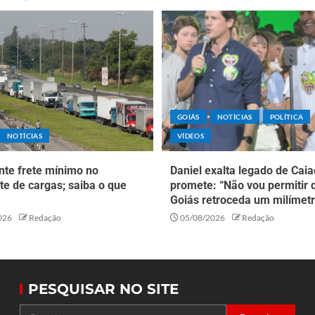
GOIÁS
NOTÍCIAS
POLÍTICA
NOTÍCIAS
VÍDEOS
nte frete mínimo no
Daniel exalta legado de Caia
te de cargas; saiba o que
promete: “Não vou permitir 
Goiás retroceda um milímetr
026
Redação
05/08/2026
Redação
PESQUISAR NO SITE