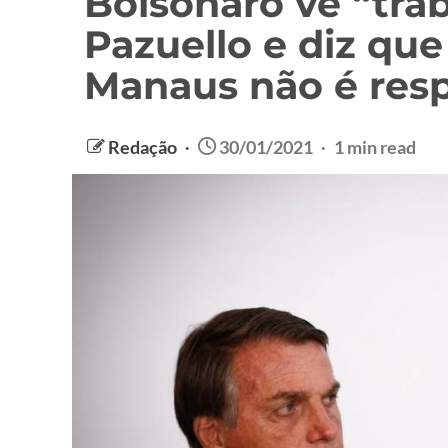
Bolsonaro vê “tra
Pazuello e diz que
Manaus não é resp
Redação
30/01/2021
1 min read