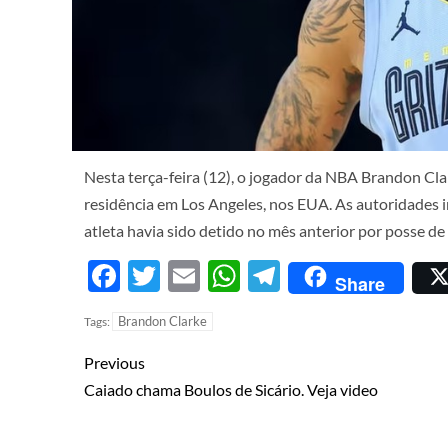
Nesta terça-feira (12), o jogador da NBA Brandon Cl
residência em Los Angeles, nos EUA. As autoridades 
atleta havia sido detido no mês anterior por posse de
Facebook
Twitter
Email
WhatsApp
Telegram
Share
Brandon Clarke
Tags:
Previous
Caiado chama Boulos de Sicário. Veja video