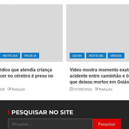
NOTÍCIAS
POLÍCIA
GOIÁS
NOTÍCIAS
VÍDEOS
dico que atendia criança
Vídeo mostra momento exat
cer no cérebro é preso no
acidente entre caminhão e ô
que deixou mortos em Goiás
026
Redação
07/08/2026
Redação
PESQUISAR NO SITE