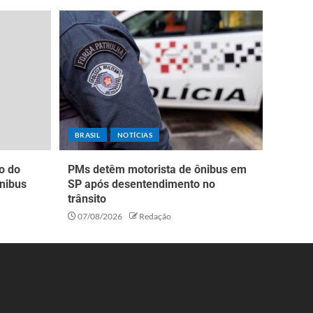
BRASIL
NOTÍCIAS
o do
PMs detêm motorista de ônibus em
nibus
SP após desentendimento no
trânsito
07/08/2026
Redação