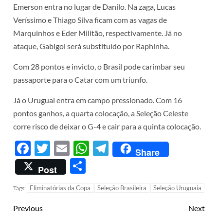
Emerson entra no lugar de Danilo. Na zaga, Lucas
Veríssimo e Thiago Silva ficam com as vagas de
Marquinhos e Eder Militão, respectivamente. Já no
ataque, Gabigol será substituído por Raphinha.
Com 28 pontos e invicto, o Brasil pode carimbar seu
passaporte para o Catar com um triunfo.
Já o Uruguai entra em campo pressionado. Com 16
pontos ganhos, a quarta colocação, a Seleção Celeste
corre risco de deixar o G-4 e cair para a quinta colocação.
Facebook
Twitter
Email
WhatsApp
Telegram
Share
Share
Post
Eliminatórias da Copa
Seleção Brasileira
Seleção Uruguaia
Tags:
Previous
Next