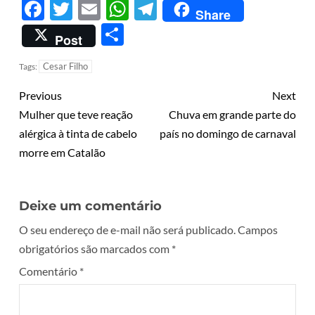
Facebook
Twitter
Email
WhatsApp
Telegram
Share
Share
Post
Cesar Filho
Tags:
Previous
Next
Mulher que teve reação
Chuva em grande parte do
alérgica à tinta de cabelo
país no domingo de carnaval
morre em Catalão
Deixe um comentário
O seu endereço de e-mail não será publicado.
Campos
obrigatórios são marcados com
*
Comentário
*