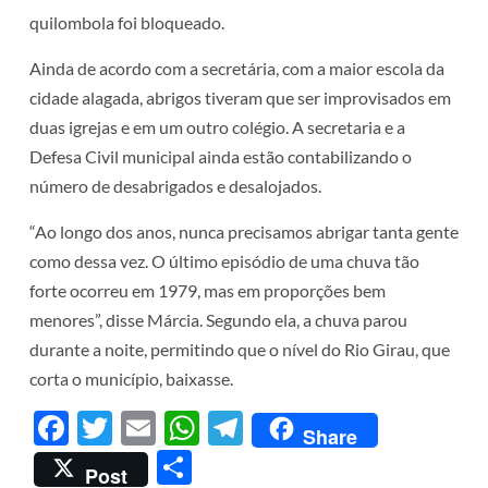
quilombola foi bloqueado.
Ainda de acordo com a secretária, com a maior escola da
cidade alagada, abrigos tiveram que ser improvisados em
duas igrejas e em um outro colégio. A secretaria e a
Defesa Civil municipal ainda estão contabilizando o
número de desabrigados e desalojados.
“Ao longo dos anos, nunca precisamos abrigar tanta gente
como dessa vez. O último episódio de uma chuva tão
forte ocorreu em 1979, mas em proporções bem
menores”, disse Márcia. Segundo ela, a chuva parou
durante a noite, permitindo que o nível do Rio Girau, que
corta o município, baixasse.
Facebook
Twitter
Email
WhatsApp
Telegram
Share
Share
Post