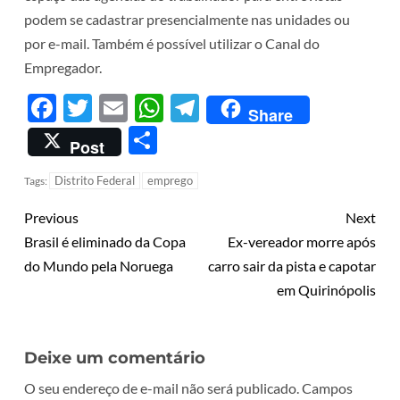
podem se cadastrar presencialmente nas unidades ou
por e-mail. Também é possível utilizar o Canal do
Empregador.
Facebook
Twitter
Email
WhatsApp
Telegram
Share
Share
Post
Distrito Federal
emprego
Tags:
Previous
Next
Brasil é eliminado da Copa
Ex-vereador morre após
do Mundo pela Noruega
carro sair da pista e capotar
em Quirinópolis
Deixe um comentário
O seu endereço de e-mail não será publicado.
Campos