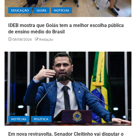
EDUCAÇÃO
GOIÁS
NOTÍCIAS
IDEB mostra que Goiás tem a melhor escolha pública
de ensino médio do Brasil
08/08/2026
Redação
NOTÍCIAS
POLÍTICA
Em nova reviravolta, Senador Cleitinho vai disputar o