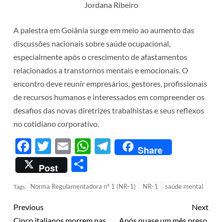
Jordana Ribeiro
A palestra em Goiânia surge em meio ao aumento das
discussões nacionais sobre saúde ocupacional,
especialmente após o crescimento de afastamentos
relacionados a transtornos mentais e emocionais. O
encontro deve reunir empresários, gestores, profissionais
de recursos humanos e interessados em compreender os
desafios das novas diretrizes trabalhistas e seus reflexos
no cotidiano corporativo.
Facebook
Twitter
Email
WhatsApp
Telegram
Share
Share
Post
Norma Regulamentadora nº 1 (NR-1)
NR-1
saúde mental
Tags:
Previous
Next
Cinco italianos morrem nas
Após quase um mês preso,