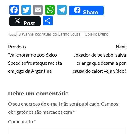
Facebook
Twitter
Email
WhatsApp
Telegram
Share
Share
Post
Dayanne Rodrigues do Carmo Souza
Goleiro Bruno
Tags:
Previous
Next
‘Vai chorar no zoológico’:
Jogador de beisebol salva
Speed sofre ataque racista
criança que desmaia por
em jogo da Argentina
causa do calor; veja vídeo!
Deixe um comentário
O seu endereço de e-mail não será publicado.
Campos
obrigatórios são marcados com
*
Comentário
*