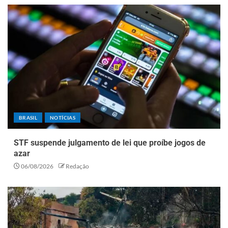
BRASIL
NOTÍCIAS
STF suspende julgamento de lei que proíbe jogos de
azar
06/08/2026
Redação