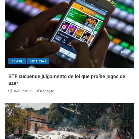
BRASIL
NOTÍCIAS
STF suspende julgamento de lei que proíbe jogos de
azar
06/08/2026
Redação