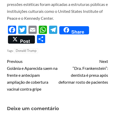
pressões estéticas foram aplicadas a estruturas públicas e
instituições culturais como o United States Institute of
Peace e o Kennedy Center.
Facebook
Twitter
Email
WhatsApp
Telegram
Share
Share
Post
Donald Trump
Tags:
Previous
Next
Goiânia e Aparecida saem na
“Dra. Frankenstein”:
frente e antecipam
dentista é presa após
ampliação de cobertura
deformar rosto de pacientes
vacinal contra gripe
Deixe um comentário