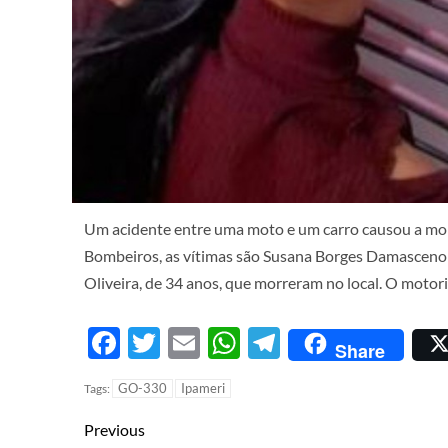
Um acidente entre uma moto e um carro causou a mo
Bombeiros, as vítimas são Susana Borges Damasceno 
Oliveira, de 34 anos, que morreram no local. O motori
Facebook
Twitter
Email
WhatsApp
Telegram
Share
GO-330
Ipameri
Tags:
Previous