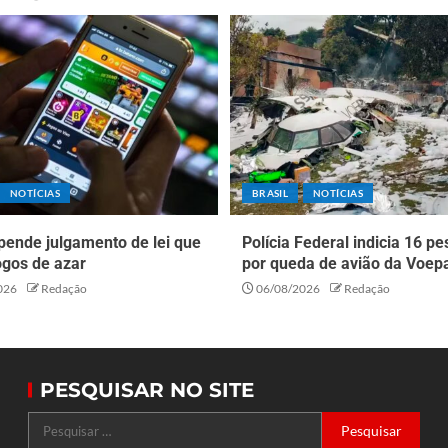
NOTÍCIAS
BRASIL
NOTÍCIAS
pende julgamento de lei que
Polícia Federal indicia 16 p
ogos de azar
por queda de avião da Voep
026
Redação
06/08/2026
Redação
PESQUISAR NO SITE