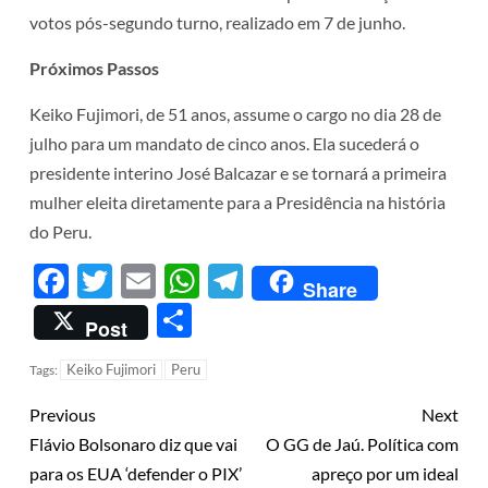
votos pós-segundo turno, realizado em 7 de junho.
Próximos Passos
Keiko Fujimori, de 51 anos, assume o cargo no dia 28 de
julho para um mandato de cinco anos. Ela sucederá o
presidente interino José Balcazar e se tornará a primeira
mulher eleita diretamente para a Presidência na história
do Peru.
Facebook
Twitter
Email
WhatsApp
Telegram
Share
Share
Post
Keiko Fujimori
Peru
Tags:
Previous
Next
Flávio Bolsonaro diz que vai
O GG de Jaú. Política com
para os EUA ‘defender o PIX’
apreço por um ideal