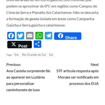
podem se aproximar de 0°C em regiões como Campos de
Cima da Serra e Planalto Sul Catarinense. Não se descarta
a formação de geada isolada em áreas como Campanha
Gaúcha e Serra gaúcha e catarinense.
Facebook
Twitter
Email
WhatsApp
Telegram
Share
Share
Post
frio
Rio Grande do Sul
Sul
Tags:
Previous
Next
Ana Castela surpreende fãs
STF articula resposta após
ao aparecer em Luziânia
Moraes ser notificado em
para personalizar
processo dos EUA
caminhonete de luxo