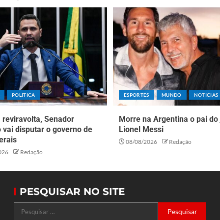
POLÍTICA
ESPORTES
MUNDO
NOTÍCIAS
reviravolta, Senador
Morre na Argentina o pai do
o vai disputar o governo de
Lionel Messi
erais
08/08/2026
Redação
026
Redação
PESQUISAR NO SITE