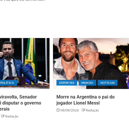
POLÍTICA
ESPORTES
MUNDO
NOTÍCIAS
iravolta, Senador
Morre na Argentina o pai do
ai disputar o governo
jogador Lionel Messi
erais
08/08/2026
Redação
Redação