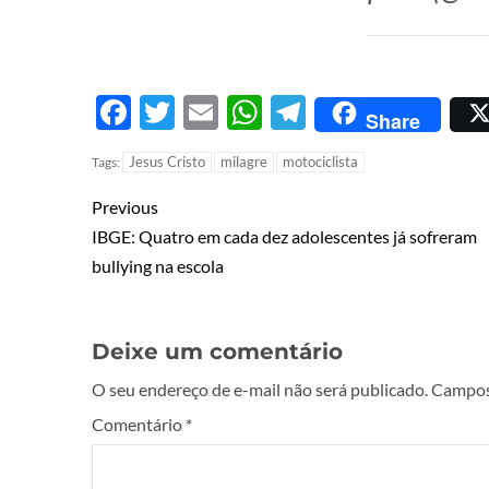
Facebook
Twitter
Email
WhatsApp
Telegram
Share
Jesus Cristo
milagre
motociclista
Tags:
Previous
IBGE: Quatro em cada dez adolescentes já sofreram
bullying na escola
Deixe um comentário
O seu endereço de e-mail não será publicado.
Campos
Comentário
*