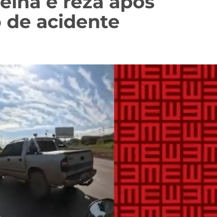
oelha e reza após
 de acidente