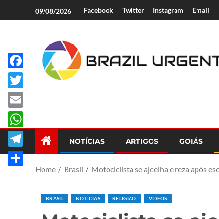
Facebook
Twitter
Instagram
Email
09/08/2026
Facebook
Brazil Urgent
Twitter
Email
WhatsApp
NOTÍCIAS
ARTIGOS
GOIÁS
Telegram
Home
Brasil
Motociclista se ajoelha e reza após e
Share
BRASIL
NOTÍCIAS
RELIGIÃO
VÍDEOS