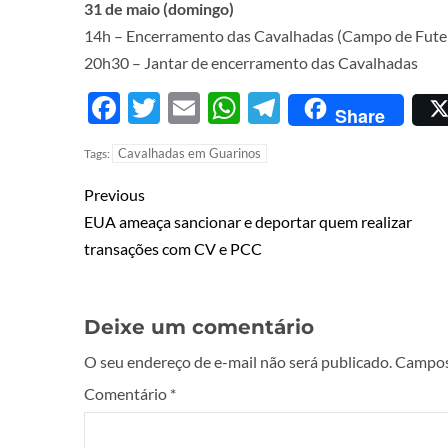
31 de maio (domingo)
14h – Encerramento das Cavalhadas (Campo de Fute
20h30 – Jantar de encerramento das Cavalhadas
Facebook
Twitter
Email
WhatsApp
Telegram
Share
Cavalhadas em Guarinos
Tags:
Previous
EUA ameaça sancionar e deportar quem realizar
transações com CV e PCC
Deixe um comentário
O seu endereço de e-mail não será publicado.
Campos
Comentário
*