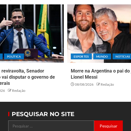
POLÍTICA
ESPORTES
MUNDO
NOTÍCIAS
reviravolta, Senador
Morre na Argentina o pai do
o vai disputar o governo de
Lionel Messi
erais
08/08/2026
Redação
026
Redação
PESQUISAR NO SITE