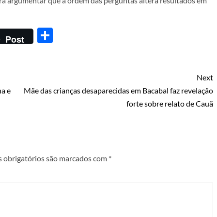
 para argumentar que a ordem das perguntas altera resultados em
Share
Post
Next
ha e
Mãe das crianças desaparecidas em Bacabal faz revelação
forte sobre relato de Cauã
 obrigatórios são marcados com
*