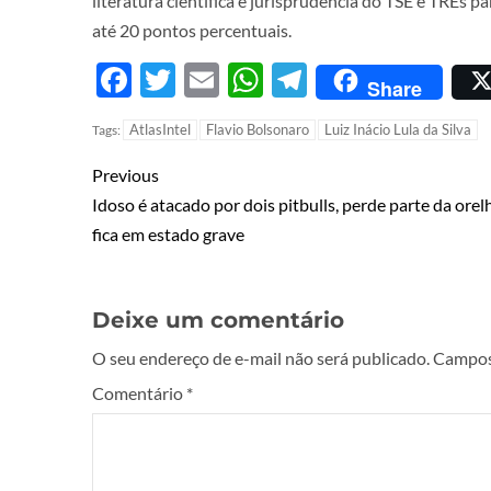
literatura científica e jurisprudência do TSE e TREs
até 20 pontos percentuais.
Facebook
Twitter
Email
WhatsApp
Telegram
Share
AtlasIntel
Flavio Bolsonaro
Luiz Inácio Lula da Silva
Tags:
Previous
Idoso é atacado por dois pitbulls, perde parte da orel
fica em estado grave
Deixe um comentário
O seu endereço de e-mail não será publicado.
Campos
Comentário
*