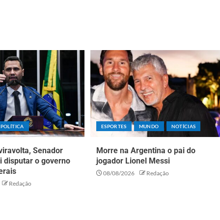
POLÍTICA
ESPORTES
MUNDO
NOTÍCIAS
iravolta, Senador
Morre na Argentina o pai do
ai disputar o governo
jogador Lionel Messi
erais
08/08/2026
Redação
Redação