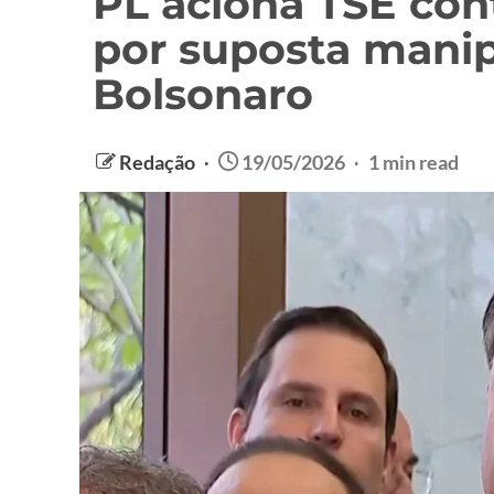
PL aciona TSE cont
por suposta manip
Bolsonaro
Redação
19/05/2026
1 min read