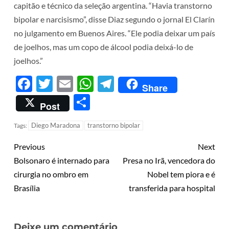
capitão e técnico da seleção argentina. “Havia transtorno
bipolar e narcisismo”, disse Diaz segundo o jornal El Clarín
no julgamento em Buenos Aires. “Ele podia deixar um país
de joelhos, mas um copo de álcool podia deixá-lo de
joelhos.”
Facebook
Twitter
Email
WhatsApp
Telegram
Share
Share
Post
Diego Maradona
transtorno bipolar
Tags:
Previous
Next
Bolsonaro é internado para
Presa no Irã, vencedora do
cirurgia no ombro em
Nobel tem piora e é
Brasília
transferida para hospital
Deixe um comentário