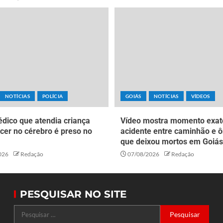
NOTÍCIAS
POLÍCIA
GOIÁS
NOTÍCIAS
VÍDEOS
dico que atendia criança
Vídeo mostra momento exat
cer no cérebro é preso no
acidente entre caminhão e ô
que deixou mortos em Goiás
026
Redação
07/08/2026
Redação
PESQUISAR NO SITE