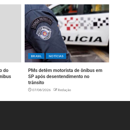
BRASIL
NOTÍCIAS
o do
PMs detêm motorista de ônibus em
nibus
SP após desentendimento no
trânsito
07/08/2026
Redação