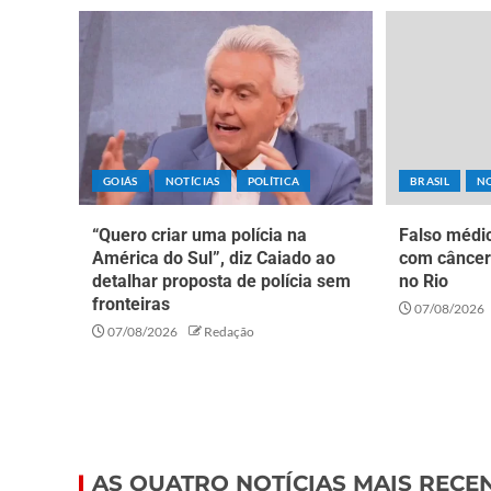
GOIÁS
NOTÍCIAS
POLÍTICA
BRASIL
NO
“Quero criar uma polícia na
Falso médic
América do Sul”, diz Caiado ao
com câncer
detalhar proposta de polícia sem
no Rio
fronteiras
07/08/2026
07/08/2026
Redação
AS QUATRO NOTÍCIAS MAIS RECE