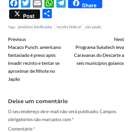
Facebook
Twitter
Email
WhatsApp
Telegram
Share
Share
Post
produtos falsificados
receita federal
são paulo
Tags:
Previous
Next
Macaco Punch: americano
Programa Sukatech leva
fantasiado é preso após
Caravanas do Descarte a
invadir recinto e tentar se
seis municípios goianos
aproximar de filhote no
Japão
Deixe um comentário
O seu endereço de e-mail não será publicado.
Campos
obrigatórios são marcados com
*
Comentário
*