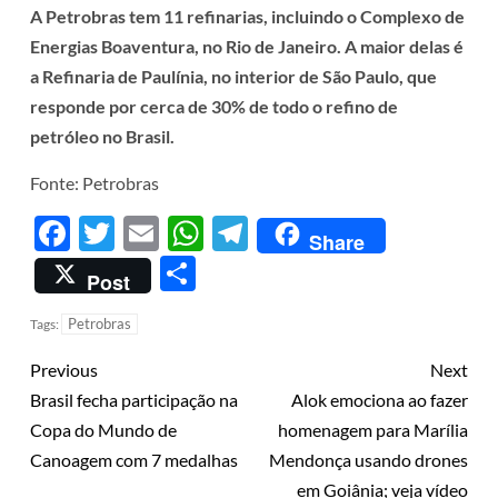
A Petrobras tem 11 refinarias, incluindo o Complexo de
Energias Boaventura, no Rio de Janeiro. A maior delas é
a Refinaria de Paulínia, no interior de São Paulo, que
responde por cerca de 30% de todo o refino de
petróleo no Brasil.
Fonte: Petrobras
Facebook
Twitter
Email
WhatsApp
Telegram
Share
Share
Post
Petrobras
Tags:
Previous
Next
Brasil fecha participação na
Alok emociona ao fazer
Copa do Mundo de
homenagem para Marília
Canoagem com 7 medalhas
Mendonça usando drones
em Goiânia; veja vídeo