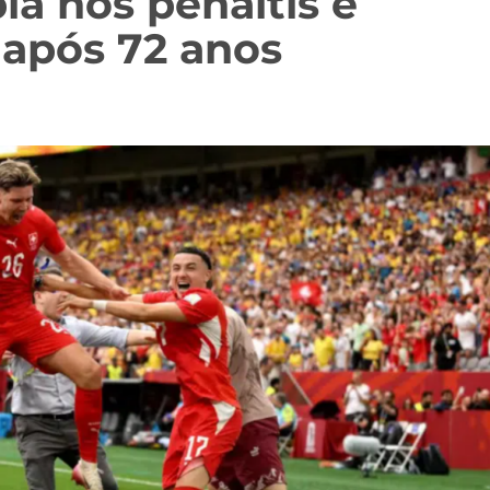
ia nos pênaltis e
 após 72 anos