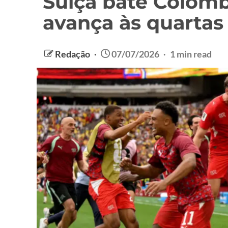
Suíça bate Colômb
avança às quartas
Redação
07/07/2026
1 min read