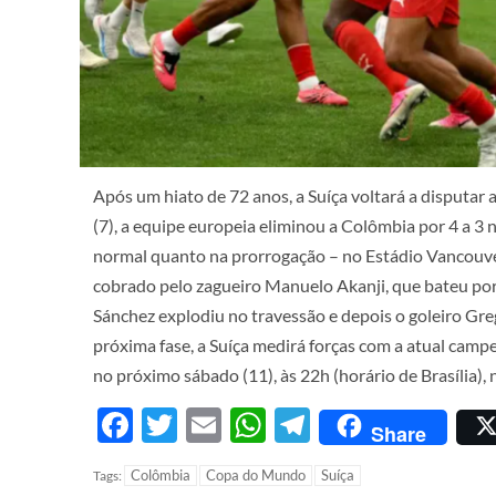
Após um hiato de 72 anos, a Suíça voltará a disputar 
(7), a equipe europeia eliminou a Colômbia por 4 a 3
normal quanto na prorrogação – no Estádio Vancouve
cobrado pelo zagueiro Manuelo Akanji, que bateu por
Sánchez explodiu no travessão e depois o goleiro Gr
próxima fase, a Suíça medirá forças com a atual campe
no próximo sábado (11), às 22h (horário de Brasília),
Facebook
Twitter
Email
WhatsApp
Telegram
Share
Colômbia
Copa do Mundo
Suíça
Tags: