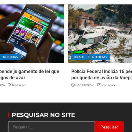
NOTÍCIAS
BRASIL
NOTÍCIAS
pende julgamento de lei que
Polícia Federal indicia 16 p
ogos de azar
por queda de avião da Voep
026
Redação
06/08/2026
Redação
PESQUISAR NO SITE