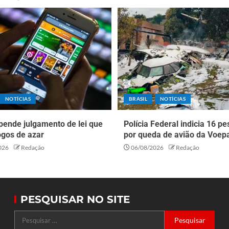
NOTÍCIAS
BRASIL
NOTÍCIAS
pende julgamento de lei que
Polícia Federal indicia 16 p
ogos de azar
por queda de avião da Voep
026
Redação
06/08/2026
Redação
PESQUISAR NO SITE