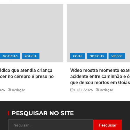
NOTÍCIAS
POLÍCIA
GOIÁS
NOTÍCIAS
VÍDEOS
dico que atendia criança
Vídeo mostra momento exat
cer no cérebro é preso no
acidente entre caminhão e ô
que deixou mortos em Goiás
026
Redação
07/08/2026
Redação
PESQUISAR NO SITE