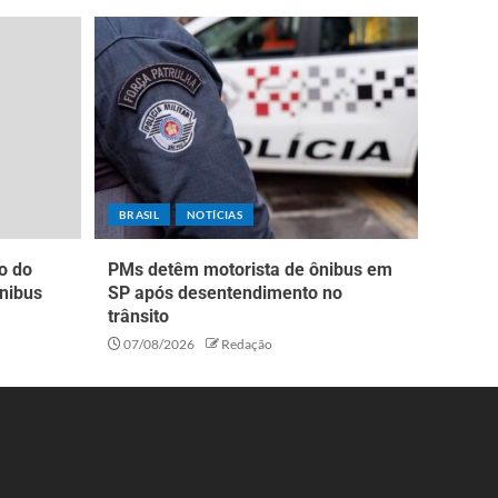
BRASIL
NOTÍCIAS
o do
PMs detêm motorista de ônibus em
nibus
SP após desentendimento no
trânsito
07/08/2026
Redação