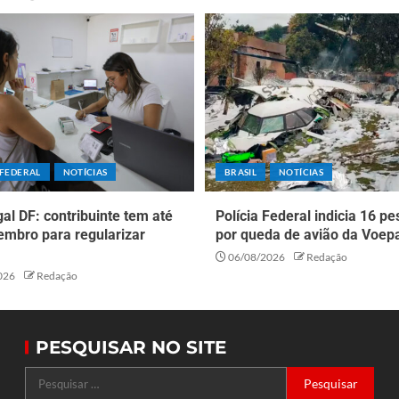
 FEDERAL
NOTÍCIAS
BRASIL
NOTÍCIAS
al DF: contribuinte tem até
Polícia Federal indicia 16 p
embro para regularizar
por queda de avião da Voep
06/08/2026
Redação
026
Redação
PESQUISAR NO SITE