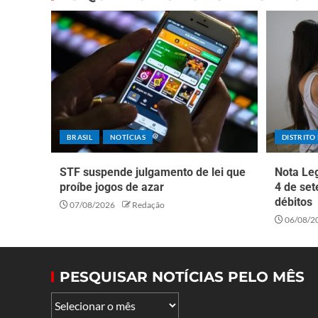
BRASIL
NOTÍCIAS
DISTRITO
STF suspende julgamento de lei que
Nota Leg
proíbe jogos de azar
4 de set
débitos
07/08/2026
Redação
06/08/2
PESQUISAR NOTÍCIAS PELO MÊS