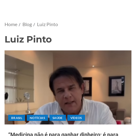
Home
Blog
Luiz Pinto
Luiz Pinto
BRASIL
NOTÍCIAS
SAÚDE
VÍDEOS
“Medicina não é para ganhar dinheiro; é para