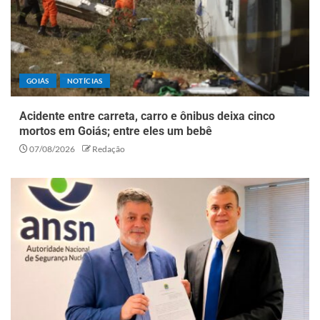
GOIÁS
NOTÍCIAS
Acidente entre carreta, carro e ônibus deixa cinco
mortos em Goiás; entre eles um bebê
07/08/2026
Redação