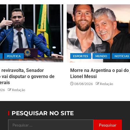
POLÍTICA
ESPORTES
MUNDO
NOTÍCIAS
reviravolta, Senador
Morre na Argentina o pai do
o vai disputar o governo de
Lionel Messi
erais
08/08/2026
Redação
026
Redação
PESQUISAR NO SITE