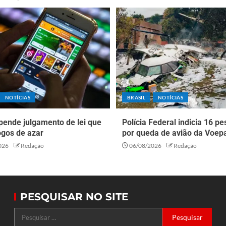
NOTÍCIAS
BRASIL
NOTÍCIAS
pende julgamento de lei que
Polícia Federal indicia 16 p
ogos de azar
por queda de avião da Voep
026
Redação
06/08/2026
Redação
PESQUISAR NO SITE