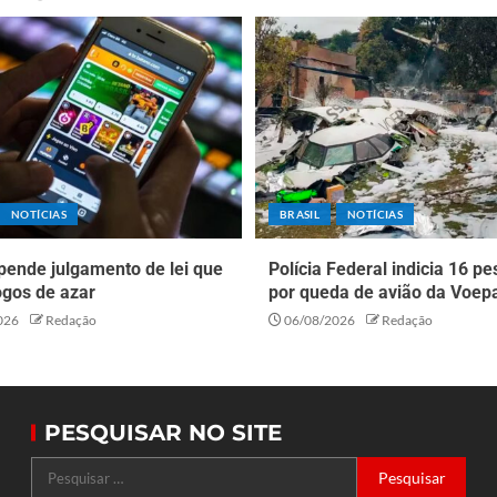
NOTÍCIAS
BRASIL
NOTÍCIAS
pende julgamento de lei que
Polícia Federal indicia 16 p
ogos de azar
por queda de avião da Voep
026
Redação
06/08/2026
Redação
PESQUISAR NO SITE