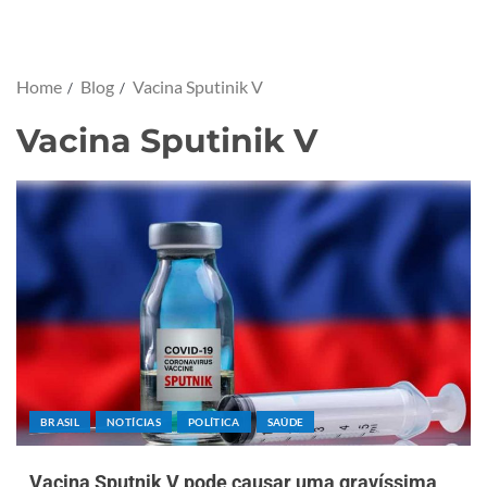
Home
Blog
Vacina Sputinik V
Vacina Sputinik V
BRASIL
NOTÍCIAS
POLÍTICA
SAÚDE
Vacina Sputnik V pode causar uma gravíssima