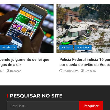
NOTÍCIAS
BRASIL
NOTÍCIAS
pende julgamento de lei que
Polícia Federal indicia 16 p
ogos de azar
por queda de avião da Voep
026
Redação
06/08/2026
Redação
PESQUISAR NO SITE