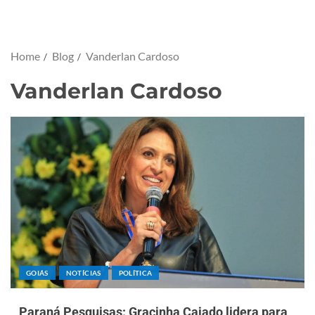
Home
Blog
Vanderlan Cardoso
Vanderlan Cardoso
GOIÁS
NOTÍCIAS
POLÍTICA
Paraná Pesquisas: Gracinha Caiado lidera para