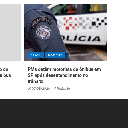
BRASIL
NOTÍCIAS
o do
PMs detêm motorista de ônibus em
nibus
SP após desentendimento no
trânsito
07/08/2026
Redação