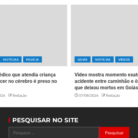
NOTÍCIAS
POLÍCIA
GOIÁS
NOTÍCIAS
VÍDEOS
dico que atendia criança
Vídeo mostra momento exat
cer no cérebro é preso no
acidente entre caminhão e ô
que deixou mortos em Goiás
026
Redação
07/08/2026
Redação
PESQUISAR NO SITE