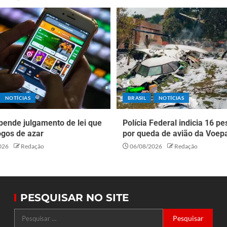
NOTÍCIAS
BRASIL
NOTÍCIAS
pende julgamento de lei que
Polícia Federal indicia 16 p
ogos de azar
por queda de avião da Voep
026
Redação
06/08/2026
Redação
PESQUISAR NO SITE