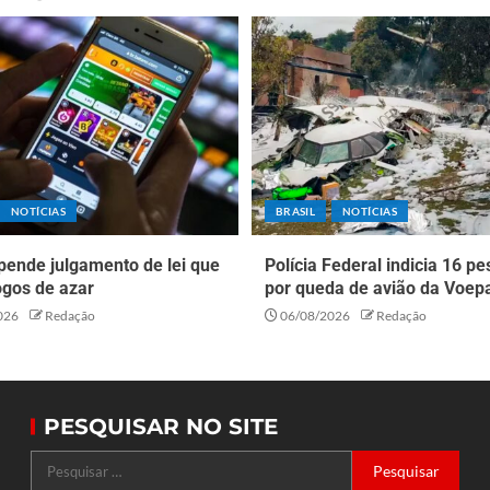
NOTÍCIAS
BRASIL
NOTÍCIAS
pende julgamento de lei que
Polícia Federal indicia 16 p
ogos de azar
por queda de avião da Voep
026
Redação
06/08/2026
Redação
PESQUISAR NO SITE