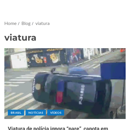
Home
Blog
viatura
viatura
BRASIL
NOTÍCIAS
VÍDEOS
Viatura de polícia ignora “pare”, capota em