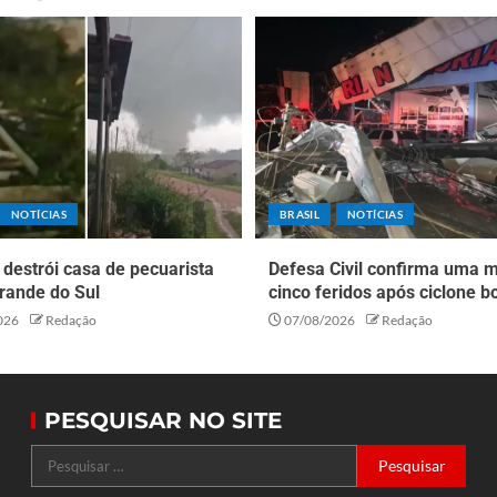
NOTÍCIAS
BRASIL
NOTÍCIAS
destrói casa de pecuarista
Defesa Civil confirma uma m
rande do Sul
cinco feridos após ciclone 
026
Redação
07/08/2026
Redação
PESQUISAR NO SITE