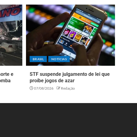
BRASIL
NOTÍCIAS
orte e
STF suspende julgamento de lei que
bomba
proíbe jogos de azar
07/08/2026
Redação