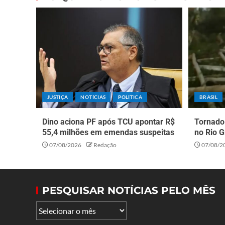
JUSTIÇA
NOTÍCIAS
POLÍTICA
BRASIL
Dino aciona PF após TCU apontar R$
Tornado 
55,4 milhões em emendas suspeitas
no Rio G
07/08/2026
Redação
07/08/2
PESQUISAR NOTÍCIAS PELO MÊS