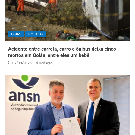
GOIÁS
NOTÍCIAS
Acidente entre carreta, carro e ônibus deixa cinco
mortos em Goiás; entre eles um bebê
07/08/2026
Redação