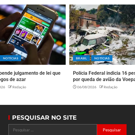
NOTÍCIAS
BRASIL
NOTÍCIAS
pende julgamento de lei que
Polícia Federal indicia 16 p
ogos de azar
por queda de avião da Voep
026
Redação
06/08/2026
Redação
PESQUISAR NO SITE