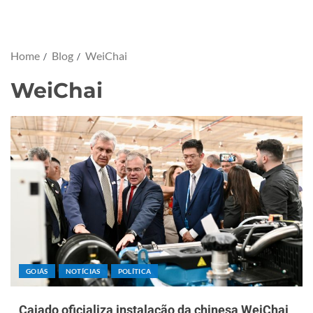
Home
Blog
WeiChai
WeiChai
GOIÁS
NOTÍCIAS
POLÍTICA
Caiado oficializa instalação da chinesa WeiChai,