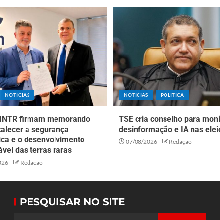
NOTÍCIAS
NOTÍCIAS
POLÍTICA
 INTR firmam memorando
TSE cria conselho para moni
talecer a segurança
desinformação e IA nas elei
ica e o desenvolvimento
07/08/2026
Redação
vel das terras raras
026
Redação
PESQUISAR NO SITE