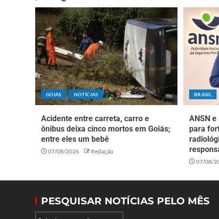
GOIÁS
NOTÍCIAS
BRASIL
Acidente entre carreta, carro e
ANSN e
ônibus deixa cinco mortos em Goiás;
para for
entre eles um bebê
radiológ
responsá
07/08/2026
Redação
07/08/2
PESQUISAR NOTÍCIAS PELO MÊS