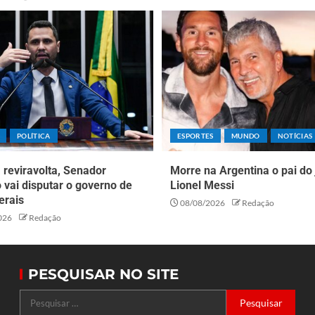
POLÍTICA
ESPORTES
MUNDO
NOTÍCIAS
reviravolta, Senador
Morre na Argentina o pai do
o vai disputar o governo de
Lionel Messi
erais
08/08/2026
Redação
026
Redação
PESQUISAR NO SITE