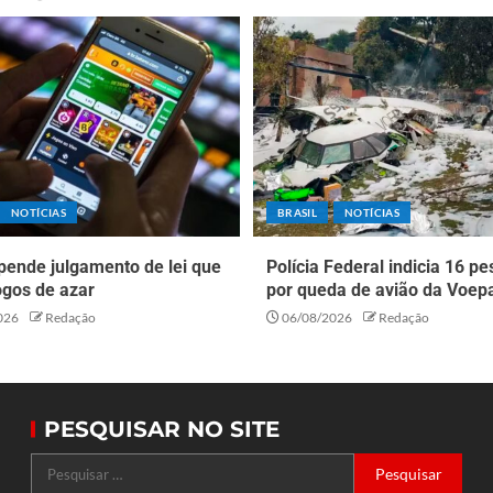
NOTÍCIAS
BRASIL
NOTÍCIAS
pende julgamento de lei que
Polícia Federal indicia 16 p
ogos de azar
por queda de avião da Voep
026
Redação
06/08/2026
Redação
PESQUISAR NO SITE