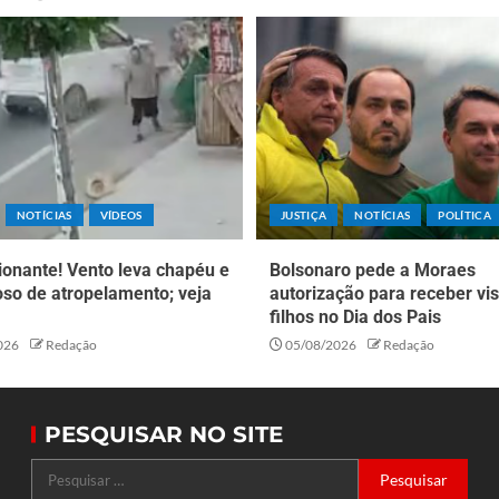
NOTÍCIAS
VÍDEOS
JUSTIÇA
NOTÍCIAS
POLÍTICA
ionante! Vento leva chapéu e
Bolsonaro pede a Moraes
oso de atropelamento; veja
autorização para receber vis
filhos no Dia dos Pais
026
Redação
05/08/2026
Redação
PESQUISAR NO SITE