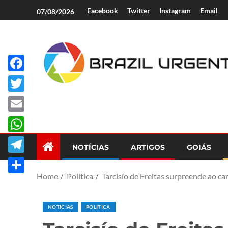
Facebook
Twitter
Instagram
Email
07/08/2026
Facebook
Brazil Urgent
Twitter
Email
WhatsApp
NOTÍCIAS
ARTIGOS
GOIÁS
Telegram
Home
Política
Tarcisío de Freitas surpreende ao c
Share
NOTÍCIAS
POLÍTICA