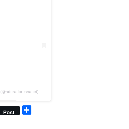
(@adoradoresnanet)
Share
Post