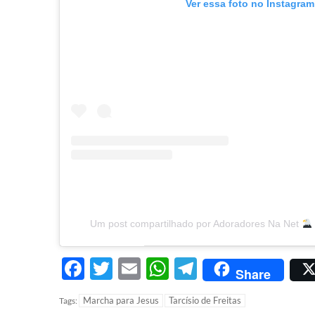
Ver essa foto no Instagram
Um post compartilhado por Adoradores Na Net
Facebook
Twitter
Email
WhatsApp
Telegram
Share
Marcha para Jesus
Tarcísio de Freitas
Tags: