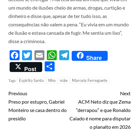
um mundo de ilusões cheio de armas, drogas, curtição e
dinheiro e disse que, apesar de ter tudo isso, as
consequências não valem a pena. “Eu vivia em um mundo
de ilusão e estava cansada de fugir. Me sentia um lixo”,
disse a criminosa.
Facebook
Twitter
Email
WhatsApp
Telegram
Share
Share
Post
Espirito Santo
filho
mãe
Marcela Ferreguete
Tags:
Previous
Next
Preso por estupro, Gabriel
ACM Neto diz que Zema
Monteiro se casa dentro do
“derrapou” e que Ronaldo
presídio
Caiado é nome para disputar
o planalto em 2026