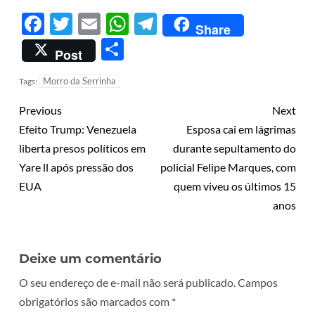
Facebook
Twitter
Email
WhatsApp
Telegram
Share
Share
Post
Morro da Serrinha
Tags:
Previous
Next
Efeito Trump: Venezuela
Esposa cai em lágrimas
liberta presos políticos em
durante sepultamento do
Yare ll após pressão dos
policial Felipe Marques, com
EUA
quem viveu os últimos 15
anos
Deixe um comentário
O seu endereço de e-mail não será publicado.
Campos
obrigatórios são marcados com
*