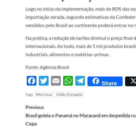
Logo no início da implementação, mais de 80% das exp
importação zerada, segundo estimativas da Confedera
vendidos pelo Brasil ao continente poderá entrar no
Na prática, a redução de tarifas diminui o preço fina
internacionais. Ao todo, mais de 5 mil produtos brasilei
industriais, alimentos e matérias-primas.
Fonte: Agência Brasil
Facebook
Twitter
Email
WhatsApp
Telegram
Share
Mercosul
União Europeia
Tags:
Previous
Brasil goleia o Panamá no Maracanã em despedida r
Copa