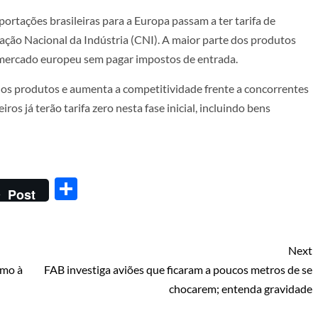
ortações brasileiras para a Europa passam a ter tarifa de
ção Nacional da Indústria (CNI). A maior parte dos produtos
 mercado europeu sem pagar impostos de entrada.
l dos produtos e aumenta a competitividade frente a concorrentes
ros já terão tarifa zero nesta fase inicial, incluindo bens
Share
Post
Next
umo à
FAB investiga aviões que ficaram a poucos metros de se
chocarem; entenda gravidade