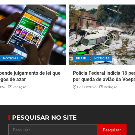
NOTÍCIAS
BRASIL
NOTÍCIAS
pende julgamento de lei que
Polícia Federal indicia 16 p
ogos de azar
por queda de avião da Voep
026
Redação
06/08/2026
Redação
PESQUISAR NO SITE